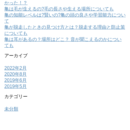
かった！？
亀は毛が生えるの?毛の長さや生える場所についても
亀の知能レベルは?賢いの?亀の頭の良さや学習能力につい
て
亀が脱走したときの見つけ方とは？脱走する理由と防止策
についても
亀は耳があるの？場所はどこ？ 音が聞こえるのかについ
ても
アーカイブ
2022年2月
2020年8月
2019年6月
2019年5月
カテゴリー
未分類