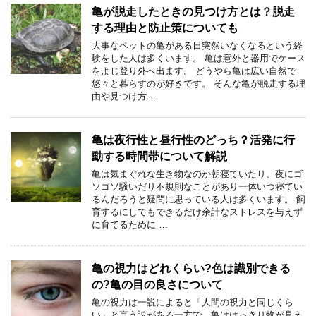
亀が脱走したときの見つけ方とは？脱走
する理由と防止策についても
大事なペットの亀がある日突然いなくなるという経
験をした人は多くいます。 亀は意外と器用でケース
をよじ登り外へ出ます。 どうやら亀は広い自然で
悠々と暮らすのが好きです。 そんな亀が脱走する理
由や見つけ方 …
亀は夜行性と昼行性のどっち？活発に行
動する時間帯について解説
亀は気まぐれな生き物なのか朝寝ていたり、夜にゴ
ソゴソ騒いだり不規則なことがあり一体いつ寝てい
るんだろうと疑問に思っている人は多くいます。 飼
育するにしてもできるだけ余計なストレスを与えず
に育てるために …
亀の視力はどれくらい?色は識別できる
の?亀の目の良さについて
亀の視力は一説によると「人間の視力と同じくら
い」と言う説がある一方で、亀ははっきり物が見え