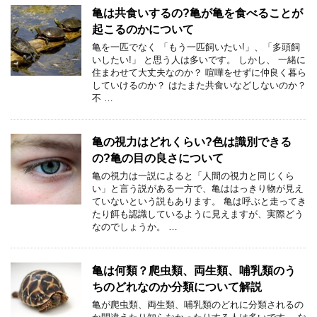
亀は共食いするの?亀が亀を食べることが
起こるのかについて
亀を一匹でなく 「もう一匹飼いたい!」、「多頭飼
いしたい!」 と思う人は多いです。 しかし、 一緒に
住まわせて大丈夫なのか？ 喧嘩をせずに仲良く暮ら
していけるのか？ はたまた共食いなどしないのか？
不 …
亀の視力はどれくらい?色は識別できる
の?亀の目の良さについて
亀の視力は一説によると「人間の視力と同じくら
い」と言う説がある一方で、亀ははっきり物が見え
ていないという説もあります。 亀は呼ぶと走ってき
たり餌も認識しているように見えますが、実際どう
なのでしょうか。 …
亀は何類？爬虫類、両生類、哺乳類のう
ちのどれなのか分類について解説
亀が爬虫類、両生類、哺乳類のどれに分類されるの