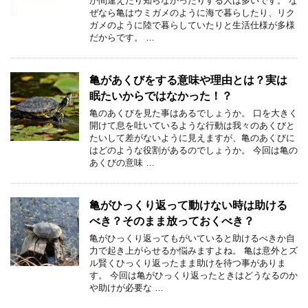
か間違えたり知らなかったりする人は多いです。 な
ぜなら亀はウミガメのように海で暮らしたり、リク
ガメのように陸で暮らしていたりと生活仕様が多様
だからです。 …
亀があくびをする意味や理由とは？実は
眠たいからではなかった！？
亀のあくびを見た事はあるでしょうか。 口を大きく
開けて息を吐いているような行動は我々のあくびと
たいして差がないように見えますが、亀のあくびに
はどのような役割があるのでしょうか。 今回は亀の
あくびの意味 …
亀がひっくり返って動けない時は助ける
べき？そのまま放っておくべき？
亀がひっくり返ってもがいていると助けるべきか自
力で起き上がらせるか悩みますよね。 亀は意外とズ
ル賢くひっくり返ったまま助けを待つ事がありま
す。 今回は亀がひっくり返ったときはどうなるのか
や助けが必要な …