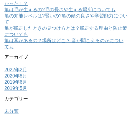
かった！？
亀は毛が生えるの?毛の長さや生える場所についても
亀の知能レベルは?賢いの?亀の頭の良さや学習能力につい
て
亀が脱走したときの見つけ方とは？脱走する理由と防止策
についても
亀は耳があるの？場所はどこ？ 音が聞こえるのかについ
ても
アーカイブ
2022年2月
2020年8月
2019年6月
2019年5月
カテゴリー
未分類