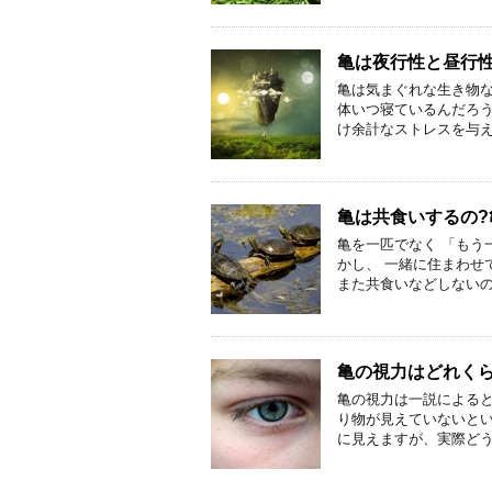
亀は夜行性と昼行
亀は気まぐれな生き物
体いつ寝ているんだろう
け余計なストレスを与え
亀は共食いするの
亀を一匹でなく 「もう
かし、 一緒に住まわせ
また共食いなどしないの
亀の視力はどれくら
亀の視力は一説による
り物が見えていないとい
に見えますが、実際どう