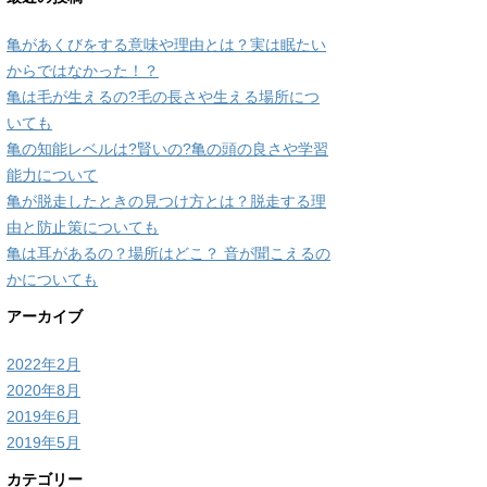
亀があくびをする意味や理由とは？実は眠たい
からではなかった！？
亀は毛が生えるの?毛の長さや生える場所につ
いても
亀の知能レベルは?賢いの?亀の頭の良さや学習
能力について
亀が脱走したときの見つけ方とは？脱走する理
由と防止策についても
亀は耳があるの？場所はどこ？ 音が聞こえるの
かについても
アーカイブ
2022年2月
2020年8月
2019年6月
2019年5月
カテゴリー