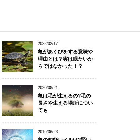
2022/02/17
亀があくびをする意味や
理由とは？実は眠たいか
らではなかった！？
2020/08/21
亀は毛が生えるの?毛の
長さや生える場所につい
ても
2019/06/23
亀の知能レベルは?賢い