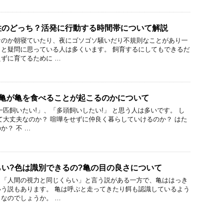
性のどっち？活発に行動する時間帯について解説
なのか朝寝ていたり、夜にゴソゴソ騒いだり不規則なことがあり一
と疑問に思っている人は多くいます。 飼育するにしてもできるだ
ずに育てるために …
?亀が亀を食べることが起こるのかについて
一匹飼いたい!」、「多頭飼いしたい!」 と思う人は多いです。 し
て大丈夫なのか？ 喧嘩をせずに仲良く暮らしていけるのか？ はた
か？ 不 …
い?色は識別できるの?亀の目の良さについて
と「人間の視力と同じくらい」と言う説がある一方で、亀ははっき
う説もあります。 亀は呼ぶと走ってきたり餌も認識しているよう
なのでしょうか。 …