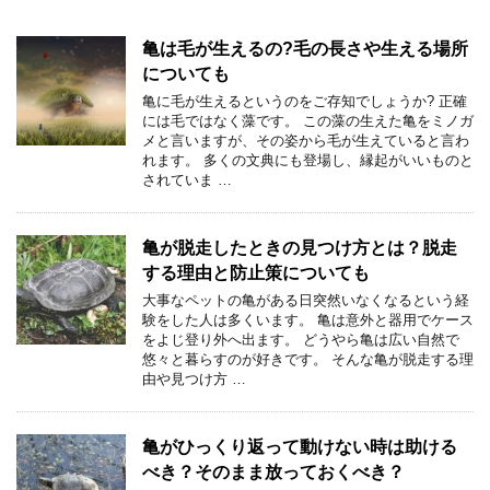
亀は毛が生えるの?毛の長さや生える場所
についても
亀に毛が生えるというのをご存知でしょうか? 正確
には毛ではなく藻です。 この藻の生えた亀をミノガ
メと言いますが、その姿から毛が生えていると言わ
れます。 多くの文典にも登場し、縁起がいいものと
されていま …
亀が脱走したときの見つけ方とは？脱走
する理由と防止策についても
大事なペットの亀がある日突然いなくなるという経
験をした人は多くいます。 亀は意外と器用でケース
をよじ登り外へ出ます。 どうやら亀は広い自然で
悠々と暮らすのが好きです。 そんな亀が脱走する理
由や見つけ方 …
亀がひっくり返って動けない時は助ける
べき？そのまま放っておくべき？