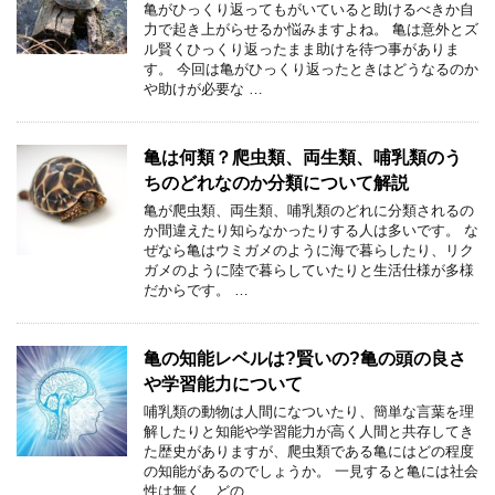
亀がひっくり返ってもがいていると助けるべきか自
力で起き上がらせるか悩みますよね。 亀は意外とズ
ル賢くひっくり返ったまま助けを待つ事がありま
す。 今回は亀がひっくり返ったときはどうなるのか
や助けが必要な …
亀は何類？爬虫類、両生類、哺乳類のう
ちのどれなのか分類について解説
亀が爬虫類、両生類、哺乳類のどれに分類されるの
か間違えたり知らなかったりする人は多いです。 な
ぜなら亀はウミガメのように海で暮らしたり、リク
ガメのように陸で暮らしていたりと生活仕様が多様
だからです。 …
亀の知能レベルは?賢いの?亀の頭の良さ
や学習能力について
哺乳類の動物は人間になついたり、簡単な言葉を理
解したりと知能や学習能力が高く人間と共存してき
た歴史がありますが、爬虫類である亀にはどの程度
の知能があるのでしょうか。 一見すると亀には社会
性は無く、どの …