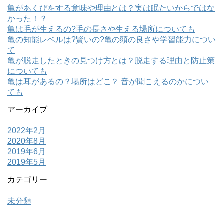
亀があくびをする意味や理由とは？実は眠たいからではな
かった！？
亀は毛が生えるの?毛の長さや生える場所についても
亀の知能レベルは?賢いの?亀の頭の良さや学習能力につい
て
亀が脱走したときの見つけ方とは？脱走する理由と防止策
についても
亀は耳があるの？場所はどこ？ 音が聞こえるのかについ
ても
アーカイブ
2022年2月
2020年8月
2019年6月
2019年5月
カテゴリー
未分類