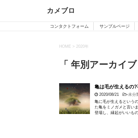
カメブロ
コンタクトフォーム
サンプルページ
HOME
>
2020年
「 年別アーカイブ：
亀は毛が生えるの
2020/08/21
-
未分
亀に毛が生えるというの
た亀をミノガメと言いま
登場し、縁起がいいもの