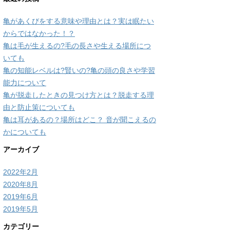
亀があくびをする意味や理由とは？実は眠たい
からではなかった！？
亀は毛が生えるの?毛の長さや生える場所につ
いても
亀の知能レベルは?賢いの?亀の頭の良さや学習
能力について
亀が脱走したときの見つけ方とは？脱走する理
由と防止策についても
亀は耳があるの？場所はどこ？ 音が聞こえるの
かについても
アーカイブ
2022年2月
2020年8月
2019年6月
2019年5月
カテゴリー