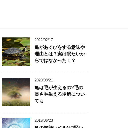
2022/02/17
亀があくびをする意味や
理由とは？実は眠たいか
らではなかった！？
2020/08/21
亀は毛が生えるの?毛の
長さや生える場所につい
ても
2019/06/23
亀の知能レベルは?賢い